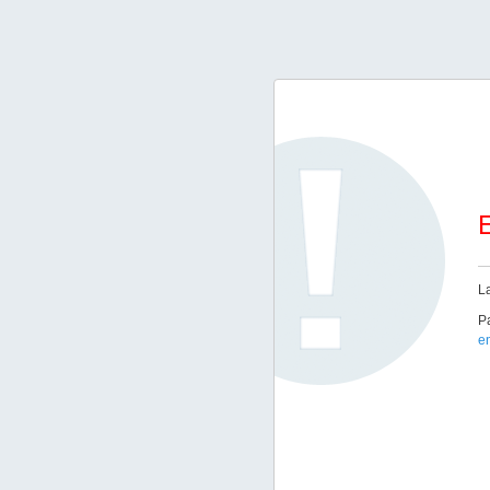
E
L
Pa
e