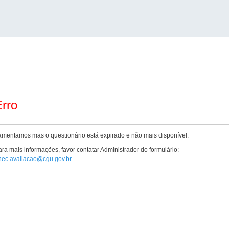
rro
amentamos mas o questionário está expirado e não mais disponível.
ra mais informações, favor contatar Administrador do formulário:
nec.avaliacao@cgu.gov.br