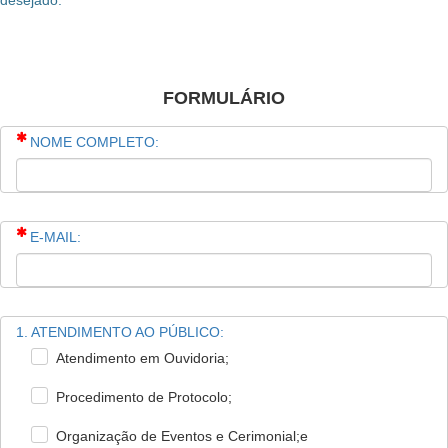
desejado.
FORMULÁRIO
(Esta pergunta é obrigatória)
NOME COMPLETO:
(Esta pergunta é obrigatória)
E-MAIL:
1. ATENDIMENTO AO PÚBLICO:
Atendimento em Ouvidoria;
Procedimento de Protocolo;
Organização de Eventos e Cerimonial;e