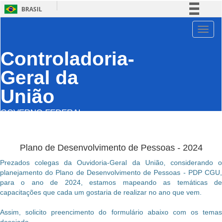
BRASIL
Simplifique!
Toggl
Comunica BR
Controladoria-
Participe
Acesso à informação
Geral da
Legislação
União
Canais
GOVERNO FEDERAL
Plano de Desenvolvimento de Pessoas - 2024
Prezados colegas da Ouvidoria-Geral da União, considerando o
planejamento do Plano de Desenvolvimento de Pessoas - PDP CGU,
para o ano de 2024, estamos mapeando as temáticas de
capacitações que cada um gostaria de realizar no ano que vem.
Assim, solicito preencimento do formulário abaixo com os temas